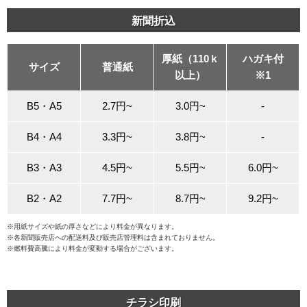
新聞折込
厚紙（110ｋ
ハガキ付
サイズ
普通紙
以上）
※1
B5・A5
2.7円~
3.0円~
-
B4・A4
3.3円~
3.8円~
-
B3・A3
4.5円~
5.5円~
6.0円~
B2・A2
7.7円~
8.7円~
9.2円~
※用紙サイズや紙の厚さなどにより料金が異なります。
※各新聞販売店への配送料及び販売店管理料は含まれておりません。
※燃料費高騰により料金が変動する場合がございます。
チラシ印刷