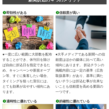
即効性がある
信頼度が高い
●一度に広い範囲に大部数を配布
●大手メディアである新聞への信
することができ、休刊日を除け
頼度はほかの媒体に比べて高い
ば自由に折込日を指定できるた
傾向にあります。 折込チラシの
め、キャンペーンや新規オープ
掲載内容には一定の基準（広告
ン等、すぐに集客したい場合、
取扱基準）があり、基準に満た
タイミングを狙った宣伝には、
ないチラシは折込む事が出来な
とても効果が出やすい傾向にあ
いことも信頼度を高める要因の
ります。
一つです。
適時性に優れている
的確性に優れている