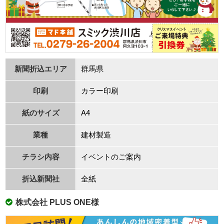
新聞折込エリア
群⾺県
印刷
カラー印刷
紙のサイズ
A4
業種
建材製造
チラシ内容
イベントのご案内
折込新聞社
全紙
株式会社 PLUS ONE様