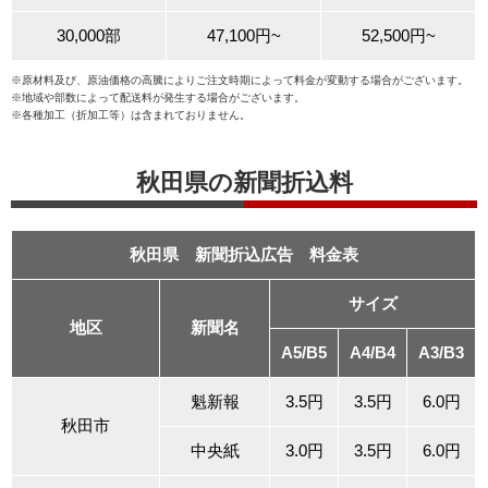
30,000部
47,100円~
52,500円~
※原材料及び、原油価格の高騰によりご注文時期によって料金が変動する場合がございます。
※地域や部数によって配送料が発生する場合がございます。
※各種加工（折加工等）は含まれておりません。
秋田県の新聞折込料
秋田県 新聞折込広告 料金表
サイズ
地区
新聞名
A5/B5
A4/B4
A3/B3
魁新報
3.5円
3.5円
6.0円
秋田市
中央紙
3.0円
3.5円
6.0円