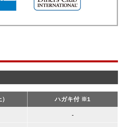
上）
ハガキ付 ※1
-