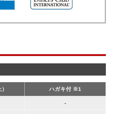
上）
ハガキ付 ※1
-