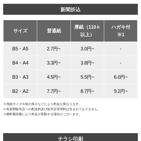
新聞折込
厚紙（110ｋ
ハガキ付
サイズ
普通紙
以上）
※1
B5・A5
2.7円~
3.0円~
-
B4・A4
3.3円~
3.8円~
-
B3・A3
4.5円~
5.5円~
6.0円~
B2・A2
7.7円~
8.7円~
9.2円~
※用紙サイズや紙の厚さなどにより料金が異なります。
※各新聞販売店への配送料及び販売店管理料は含まれておりません。
※燃料費高騰により料金が変動する場合がございます。
チラシ印刷