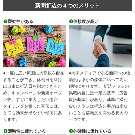
新聞折込の４つのメリット
即効性がある
信頼度が高い
●一度に広い範囲に大部数を配布
●大手メディアである新聞への信
することができ、休刊日を除け
頼度はほかの媒体に比べて高い
ば自由に折込日を指定できるた
傾向にあります。 折込チラシの
め、キャンペーンや新規オープ
掲載内容には一定の基準（広告
ン等、すぐに集客したい場合、
取扱基準）があり、基準に満た
タイミングを狙った宣伝には、
ないチラシは折込む事が出来な
とても効果が出やすい傾向にあ
いことも信頼度を高める要因の
ります。
一つです。
適時性に優れている
的確性に優れている