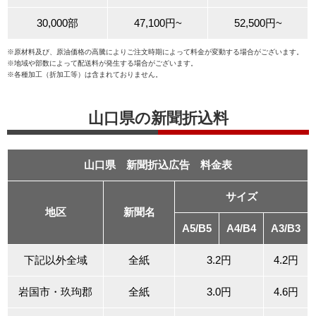
30,000部
47,100円~
52,500円~
※原材料及び、原油価格の高騰によりご注文時期によって料金が変動する場合がございます。
※地域や部数によって配送料が発生する場合がございます。
※各種加工（折加工等）は含まれておりません。
山口県の新聞折込料
山口県 新聞折込広告 料金表
サイズ
地区
新聞名
A5/B5
A4/B4
A3/B3
下記以外全域
全紙
3.2円
4.2円
岩国市・玖玽郡
全紙
3.0円
4.6円