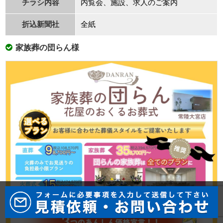
チラシ内容
内覧会、施設、求⼈のご案内
折込新聞社
全紙
家族葬の団らん様